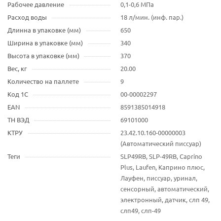
Рабочее давление
0,1-0,6 МПа
Расход воды
18 л/мин. (инф. пар.)
Длинна в упаковке (мм)
650
Ширина в упаковке (мм)
340
Высота в упаковке (мм)
370
Вес, кг
20.00
Количество на паллете
9
Код 1С
00-00002297
EAN
8591385014918
ТН ВЭД
69101000
КТРУ
23.42.10.160-00000003
(Автоматический писсуар)
Теги
SLP49RB, SLP-49RB, Caprino
Plus, Laufen, Каприно плюс,
Лауфен, писсуар, уринал,
сенсорный, автоматический,
электронный, датчик, слп 49,
слп49, слп-49