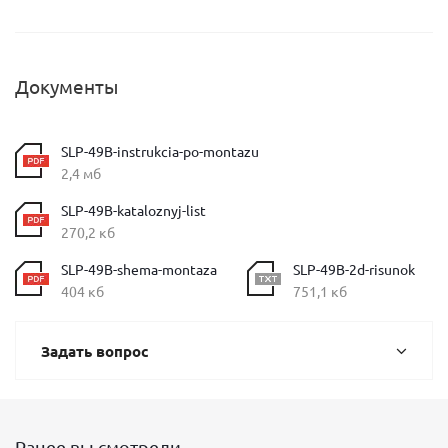
Документы
SLP-49B-instrukcia-po-montazu
2,4 мб
SLP-49B-kataloznyj-list
270,2 кб
SLP-49B-shema-montaza
SLP-49B-2d-risunok
404 кб
751,1 кб
Задать вопрос
Ранее вы смотрели