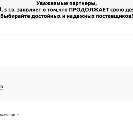
е
ложения