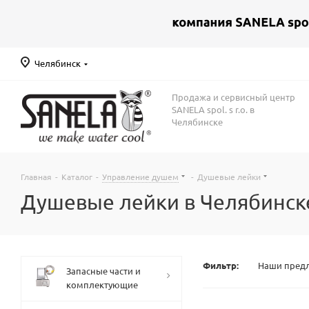
Челябинск
Продажа и сервисный центр
SANELA spol. s r.o. в
Челябинске
Главная
-
Каталог
-
Управление душем
-
Душевые лейки
Душевые лейки в Челябинск
Фильтр:
Наши пред
Запасные части и
комплектующие