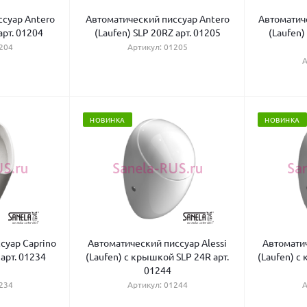
суар Antero
Автоматический писсуар Antero
Автоматич
арт. 01204
(Laufen) SLP 20RZ арт. 01205
(Laufen)
204
Артикул: 01205
А
НОВИНКА
НОВИНКА
суар Caprino
Автоматический писсуар Alessi
Автоматич
 арт. 01234
(Laufen) с крышкой SLP 24R арт.
(Laufen) с
01244
234
Артикул: 01244
А