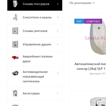
По умолчанию
Смывы писсуаров
Смесители и краны
ХИТ
СОВЕТУЕМ
Смывы унитазов
Управление душем
Аварийные глазные
души
Автоматический пи
сенсор (Jika) SLP 1
Антивандальная
Артикул: 01
нержавеющая
сантехника
Аксессуары