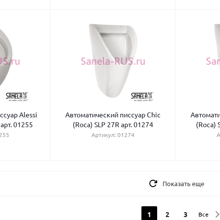
суар Alessi
Автоматический писсуар Chic
Автомати
 арт. 01255
(Roca) SLP 27R арт. 01274
(Roca) 
255
Артикул: 01274
А
Показать еще
1
2
3
Все