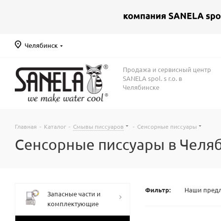
Челябинск
Продажа и сервисный центр
SANELA spol. s r.o. в
Челябинске
Главная
-
Каталог
-
Смывы писсуаров
-
Сенсорные писсуары
Сенсорные писсуары в Челя
Фильтр:
Наши пред
Запасные части и
комплектующие