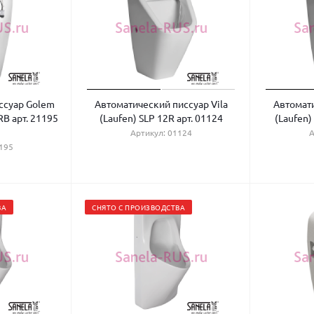
ссуар Golem
Автоматический писсуар Vila
Автомати
RB арт. 21195
(Laufen) SLP 12R арт. 01124
(Laufen)
Артикул: 01124
А
195
ВА
СНЯТО С ПРОИЗВОДСТВА