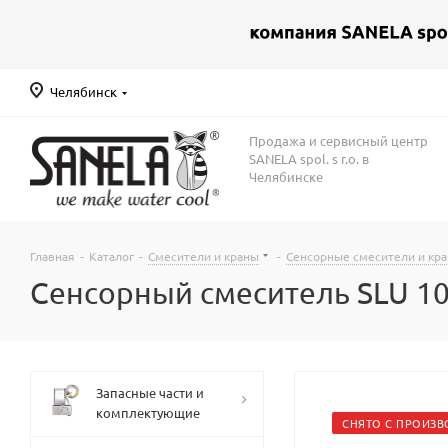
Челябинск
Продажа и сервисный центр
SANELA spol. s r.o. в
Челябинске
Главная
-
Каталог
-
Смесители и краны
-
Сенсорные смесители и кр
Сенсорный смеситель SLU 10 
Запасные части и
комплектующие
СНЯТО С ПРОИЗВ