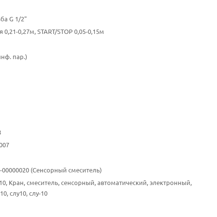
ба G 1/2"
 0,21-0,27м, START/STOP 0,05-0,15м
инф. пар.)
8
007
10-00000020 (Сенсорный смеситель)
-10, Кран, смеситель, сенсорный, автоматический, электронный,
10, слу10, слу-10