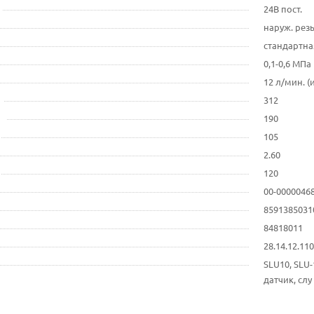
24В пост.
наруж. резь
стандартная
0,1-0,6 МПа
12 л/мин. (
312
190
105
2.60
120
00-0000046
8591385031
84818011
28.14.12.1
SLU10, SLU
датчик, слу 