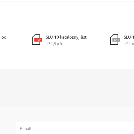
-po-
SLU-10-kataloznyj-list
SLU-1
131,5 кб
141 