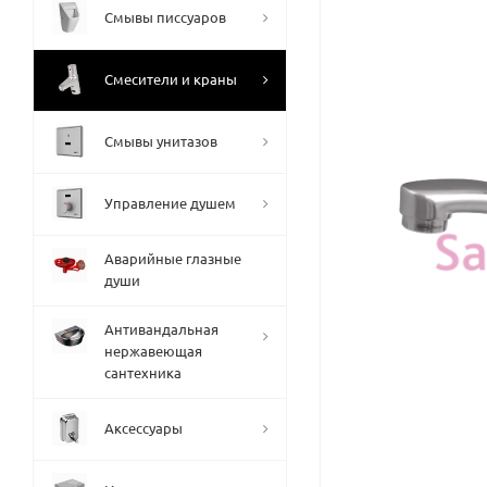
Смывы писсуаров
Смесители и краны
Смывы унитазов
Управление душем
Аварийные глазные
души
Антивандальная
нержавеющая
сантехника
Аксессуары