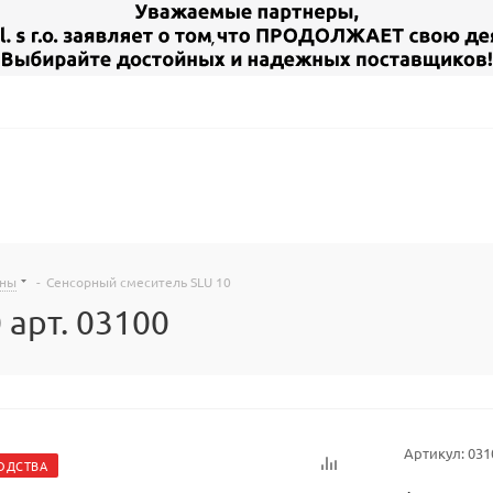
аны
-
Сенсорный смеситель SLU 10
арт. 03100
Артикул:
031
ОДСТВА