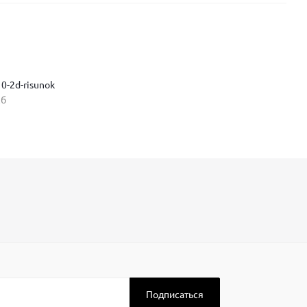
0-2d-risunok
кб