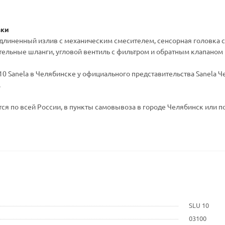
вки
- удлиненный излив с механическим смесителем, сенсорная головка
ительные шланги, угловой вентиль с фильтром и обратным клапаном (
0 Sanela в Челябинске у официального представительства Sanela Че
.
ся по всей России, в пункты самовывоза в городе Челябинск или по
SLU 10
03100