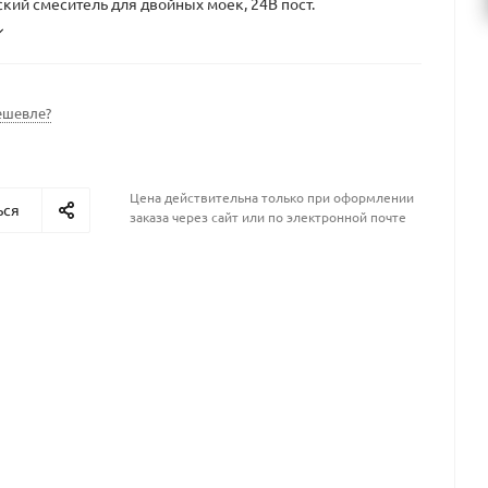
кий смеситель для двойных моек, 24В пост.
ешевле?
Цена действительна только при оформлении
ься
заказа через сайт или по электронной почте