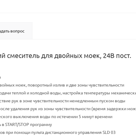
адать вопрос
й смеситель для двойных моек, 24В пост.
в
войных моек, поворотный излив и две зоны чувствительности
одачи теплой и холодной воды, настройка температуры механичес
тствие рук в зоне чувствительности немедленным пуском воды
сле удаления рук из зоны чувствительности (время задержки можно 
ского выключения воды по истечении 5 минут времени
 в START/STOP программу
ов при помощи пульта дистанционного управления SLD 03