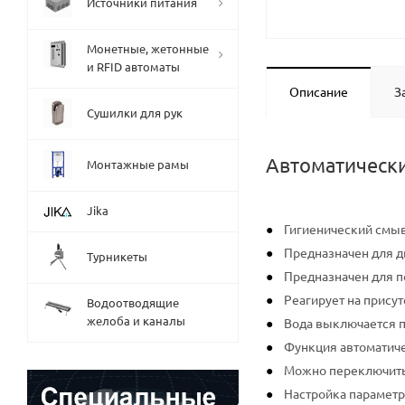
Источники питания
Монетные, жетонные
и RFID автоматы
Описание
З
Сушилки для рук
Автоматически
Монтажные рамы
Jika
Гигиенический смы
Предназначен для д
Турникеты
Предназначен для п
Реагирует на прису
Водоотводящие
желоба и каналы
Вода выключается по
Функция автоматиче
Можно переключить
Настройка параметр