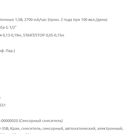
лочных 1,5В, 2700 мA/час (прим. 2 года при 100 вкл./день)
ба G 1/2"
 0,13-0,19м, START/STOP 0,05-0,15м
нф. Пар.)
5
551
10-00000020 (Сенсорный смеситель)
U-35B, Кран, смеситель, сенсорный, автоматический, электронный,