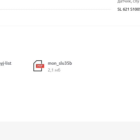
датчик, слу 
SL 621 S10
j-list
mon_slu35b
2,1 мб