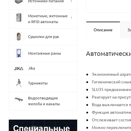
Источники питания
Монетные, жетонные
и RFID автоматы
Описание
З
Сушилки для рук
Автоматически
Монтажные рамы
Jika
Экономичный аэрато
Гигиенический смы
Турникеты
SLU35 предназначен
Реагирует на прису
Водоотводящие
желоба и каналы
Вода выключается по
Функция автоматиче
Отслеживает состоя
Можно переключить