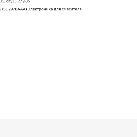
35, слу35, слу-35
05 (SL 297BAAA) Электроника для смесителя