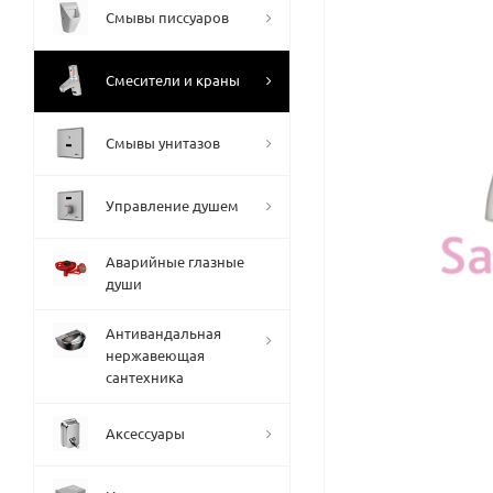
Смывы писсуаров
Смесители и краны
Смывы унитазов
Управление душем
Аварийные глазные
души
Антивандальная
нержавеющая
сантехника
Аксессуары