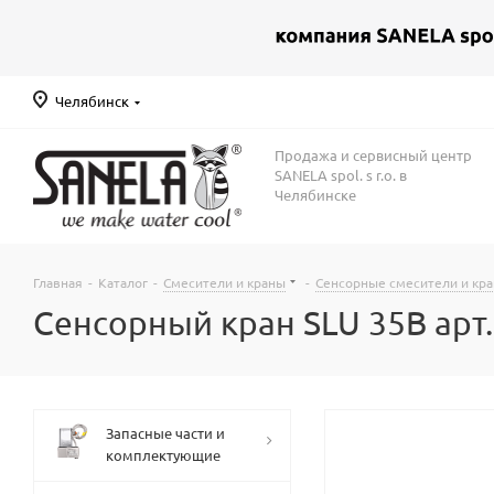
Челябинск
Продажа и сервисный центр
SANELA spol. s r.o. в
Челябинске
Главная
-
Каталог
-
Смесители и краны
-
Сенсорные смесители и кр
Сенсорный кран SLU 35B арт.
Запасные части и
комплектующие