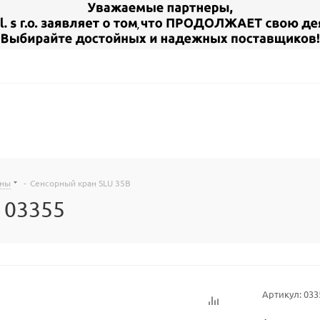
аны
-
Сенсорный кран SLU 35B
 03355
Артикул:
033