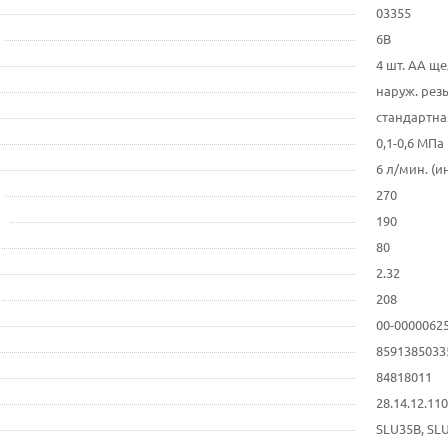
03355
6В
4 шт. AA ще
наруж. резь
стандартная
0,1-0,6 МПа
6 л/мин. (и
270
190
80
2.32
208
00-0000062
8591385033
84818011
28.14.12.1
SLU35B, SL