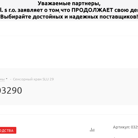
аны
-
Сенсорный кран SLU 29
03290
Артикул:
032
ОДСТВА