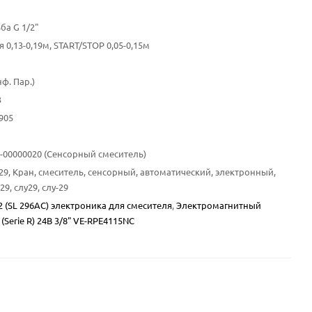
ба G 1/2"
 0,13-0,19м, START/STOP 0,05-0,15м
нф. Пар.)
3
905
10-00000020 (Сенсорный смеситель)
-29, Кран, смеситель, сенсорный, автоматический, электронный,
29, слу29, слу-29
2 (SL 296AC) электроника для смесителя
,
Электромагнитный
(Serie R) 24В 3/8" VE-RPE4115NC