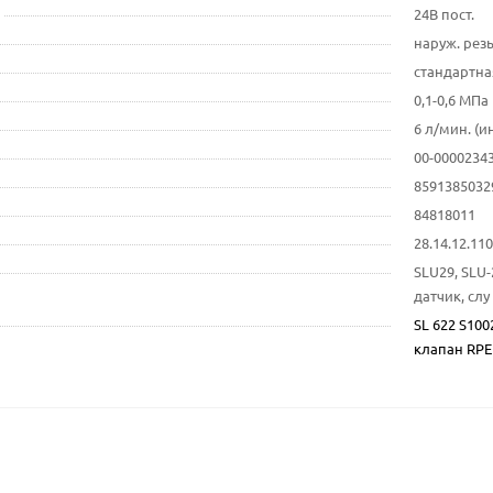
24В пост.
наруж. резь
стандартная
0,1-0,6 МПа
6 л/мин. (и
00-0000234
8591385032
84818011
28.14.12.1
SLU29, SLU
датчик, слу 
SL 622 S100
клапан RPE 