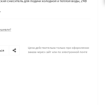
кий смеситель для подачи холодной и теплой воды, 24В
ешевле?
Цена действительна только при оформлении
ься
заказа через сайт или по электронной почте