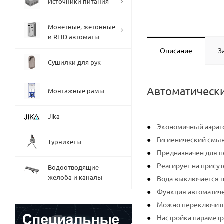
Источники питания
Монетные, жетонные
и RFID автоматы
Описание
З
Сушилки для рук
Автоматически
Монтажные рамы
Jika
Экономичный аэрато
Гигиенический смы
Турникеты
Предназначен для п
Реагирует на прису
Водоотводящие
желоба и каналы
Вода выключается по
Функция автоматиче
Можно переключить
Настройка параметр