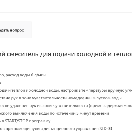
адать вопрос
й смеситель для подачи холодной и теплой
р, расход воды 6 л/мин.
в
одачи теплой и холодной воды, настройка температуры вручную у
тствие рук в зоне чувствительности немедленным пуском воды
сле удаления рук из зоны чувствительности (время задержки можно 
ского выключения воды по истечении 5 минут времени
 в START/STOP программу
ов при помощи пульта дистанционного управления SLD 03