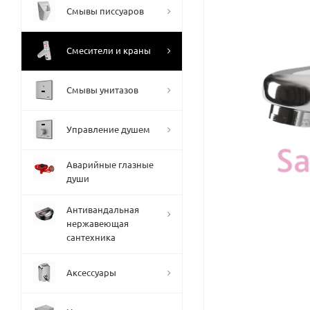
Смывы писсуаров
Смесители и краны
Смывы унитазов
Управление душем
Аварийные глазные
души
Антивандальная
нержавеющая
сантехника
Аксессуары