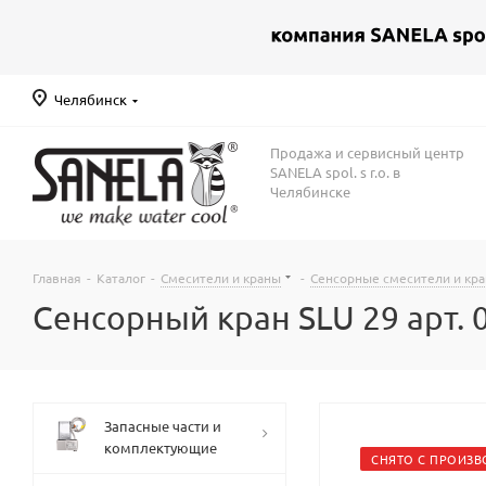
Челябинск
Продажа и сервисный центр
SANELA spol. s r.o. в
Челябинске
Главная
-
Каталог
-
Смесители и краны
-
Сенсорные смесители и кр
Сенсорный кран SLU 29 арт. 
Запасные части и
комплектующие
СНЯТО С ПРОИЗВ