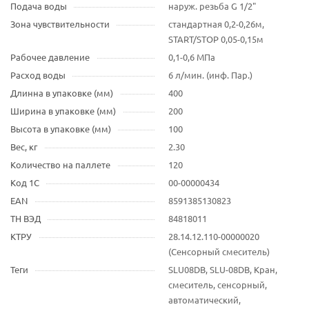
Подача воды
наруж. резьба G 1/2"
Зона чувствительности
стандартная 0,2-0,26м,
START/STOP 0,05-0,15м
Рабочее давление
0,1-0,6 МПа
Расход воды
6 л/мин. (инф. Пар.)
Длинна в упаковке (мм)
400
Ширина в упаковке (мм)
200
Высота в упаковке (мм)
100
Вес, кг
2.30
Количество на паллете
120
Код 1С
00-00000434
EAN
8591385130823
ТН ВЭД
84818011
КТРУ
28.14.12.110-00000020
(Сенсорный смеситель)
Теги
SLU08DB, SLU-08DB, Кран,
смеситель, сенсорный,
автоматический,