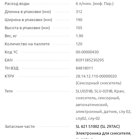
Расход воды
6 л/мин. (инф. Пар.)
Длинна в упаковке (мм)
312
Ширина в упаковке (мм)
190
Высота в упаковке (мм)
105
Вес, кг
1.90
Количество на паллете
120
Код 1С
00-00000430
EAN
8591385230295
ТН ВЭД
84818011
КТРУ
28.14.12.110-00000020
(Сенсорный смеситель)
Теги
SLU02NB, SLU-02NB, Кран,
смеситель, сенсорный,
автоматический,
электронный, датчик, слу 02,
слу02, слу-02
Запасные части
SL 621 S1002 (SL 297AC)
Электроника для смесителя
,