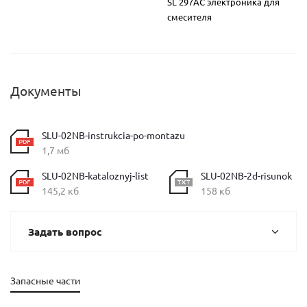
SL 297AC электроника для
смесителя
Документы
SLU-02NB-instrukcia-po-montazu
1,7 мб
SLU-02NB-kataloznyj-list
SLU-02NB-2d-risunok
145,2 кб
158 кб
Задать вопрос
Запасные части