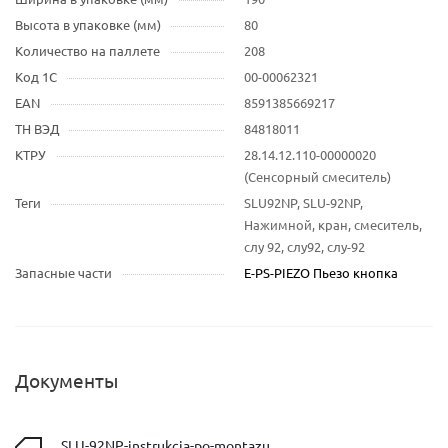
Высота в упаковке (мм)
80
Количество на паллете
208
Код 1С
00-00062321
EAN
8591385669217
ТН ВЭД
84818011
КТРУ
28.14.12.110-00000020
(Сенсорный смеситель)
Теги
SLU92NP, SLU-92NP,
Нажимной, кран, смеситель,
слу 92, слу92, слу-92
Запасные части
E-PS-PIEZO Пьезо кнопка
Документы
SLU-92NP-instrukcia-po-montazu