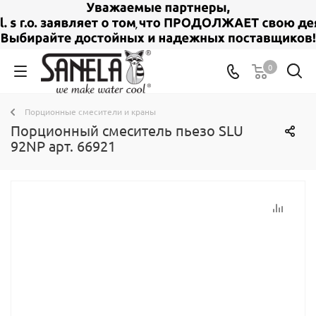
0
Порционные смесители и краны
Порционный смеситель пьезо SLU
92NP арт. 66921