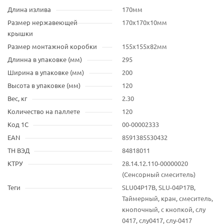
Длина излива
170мм
Размер нержавеющей
170x170x10мм
крышки
Размер монтажной коробки
155x155x82мм
Длинна в упаковке (мм)
295
Ширина в упаковке (мм)
200
Высота в упаковке (мм)
120
Вес, кг
2.30
Количество на паллете
120
Код 1С
00-00002333
EAN
8591385530432
ТН ВЭД
84818011
КТРУ
28.14.12.110-00000020
(Сенсорный смеситель)
Теги
SLU04P17B, SLU-04P17B,
Таймерный, кран, смеситель,
кнопочный, с кнопкой, слу
0417, слу0417, слу-0417