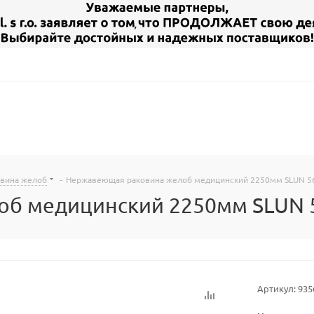
овина желоб
-
Нержавеющая раковина желоб медицинский 2250мм SLUN 5
б медицинский 2250мм SLUN 56
Артикул:
935