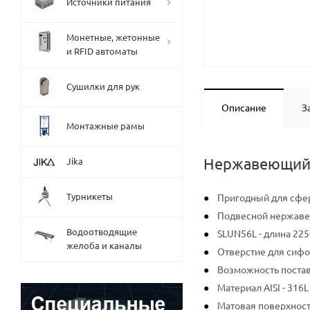
Источники питания
Монетные, жетонные
и RFID автоматы
Сушилки для рук
Описание
З
Монтажные рамы
Нержавеющий м
Jika
Турникеты
Пригодный для сфе
Подвесной нержаве
Водоотводящие
SLUN56L - длина 22
желоба и каналы
Отверстие для сифо
Возможность постав
Материал AISI - 316L
Матовая поверхнос