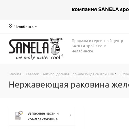
Челябинск
Продажа и сервисный центр
SANELA spol. s r.o. в
Челябинске
Главная
-
Каталог
-
Антивандальная нержавеющая сантехника
-
Рак
Нержавеющая раковина жело
Запасные части и
комплектующие