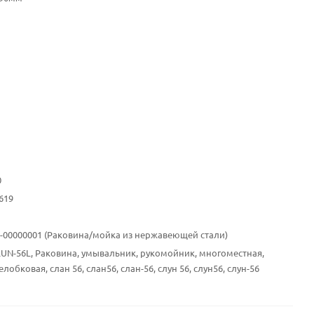
0
619
12-00000001 (Раковина/мойка из нержавеющей стали)
LUN-56L, Раковина, умывальник, рукомойник, многоместная,
лобковая, слан 56, слан56, слан-56, слун 56, слун56, слун-56