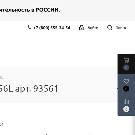
+7 (800) 555-34-54
Войти
Поиск
0
6L
L арт. 93561
0
0
61