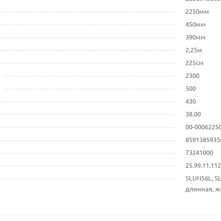
2250мм
450мм
390мм
2,25м
225см
2300
500
430
38.00
00-0006225
8591385935
73241000
25.99.11.1
SLUN56L, S
длинная, же