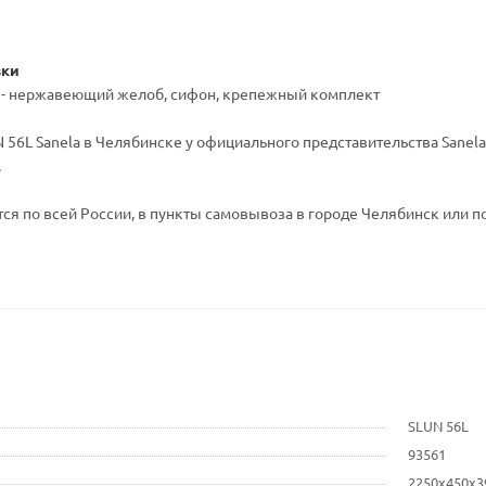
вки
1 - нержавеющий желоб, сифон, крепежный комплект
56L Sanela в Челябинске у официального представительства Sanela 
.
ся по всей России, в пункты самовывоза в городе Челябинск или по
SLUN 56L
93561
2250x450x