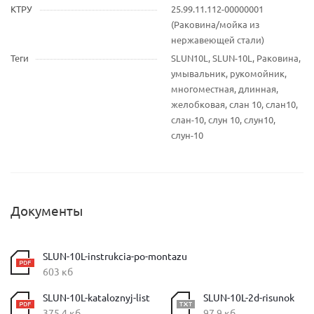
КТРУ
25.99.11.112-00000001
(Раковина/мойка из
нержавеющей стали)
Теги
SLUN10L, SLUN-10L, Раковина,
умывальник, рукомойник,
многоместная, длинная,
желобковая, слан 10, слан10,
слан-10, слун 10, слун10,
слун-10
Документы
SLUN-10L-instrukcia-po-montazu
603 кб
SLUN-10L-kataloznyj-list
SLUN-10L-2d-risunok
375,4 кб
97,9 кб