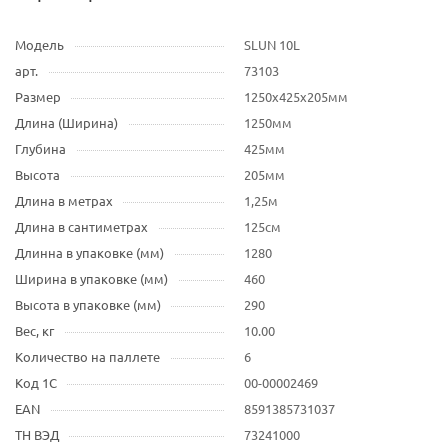
Модель
SLUN 10L
арт.
73103
Размер
1250x425x205мм
Длина (Ширина)
1250мм
Глубина
425мм
Высота
205мм
Длина в метрах
1,25м
Длина в сантиметрах
125см
Длинна в упаковке (мм)
1280
Ширина в упаковке (мм)
460
Высота в упаковке (мм)
290
Вес, кг
10.00
Количество на паллете
6
Код 1С
00-00002469
EAN
8591385731037
ТН ВЭД
73241000