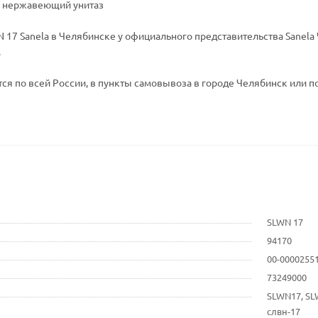
 - нержавеющий унитаз
 17 Sanela в Челябинске у официального представительства Sanela 
.
ся по всей России, в пункты самовывоза в городе Челябинск или по
SLWN 17
94170
00-0000255
73249000
SLWN17, SL
слвн-17