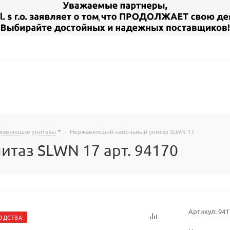
жавеющие унитазы
-
Нержавеющий напольный унитаз SLWN 17
таз SLWN 17 арт. 94170
Артикул:
941
ОДСТВА