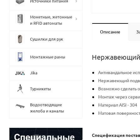
Источники питания
Монетные, жетонные
и RFID автоматы
Описание
З
Сушилки для рук
Нержавеющий 
Монтажные рамы
Антивандальное ис
Jika
Нержавеющий подве
Возможно сделать о
Турникеты
Монтаж через серв
Водоотводящие
Материал AISI - 304
желоба и каналы
Матовая поверхнос
Спецификация поста