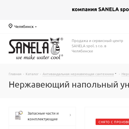
Челябинск
Продажа и сервисный центр
SANELA spol. s r.o. в
Челябинске
Главная
-
Каталог
-
Антивандальная нержавеющая сантехника
-
Нер
Нержавеющий напольный уни
Запасные части и
комплектующие
СНЯТО С ПРОИЗВ