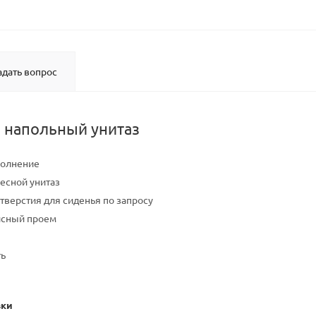
адать вопрос
напольный унитаз
полнение
сной унитаз
тверстия для сиденья по запросу
исный проем
ть
вки